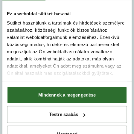
Ez a weboldal sütiket használ
Sütiket használunk a tartalmak és hirdetések személyre
szabásához, közösségi funkciók biztosításához,
valamint weboldalforgalmunk elemzéséhez. Ezenkívül
Domokos Viktória
közösségi média-, hirdető- és elemező partnereinkkel
megosztjuk az Ön weboldalhasználatra vonatkozó
Gyémánt fokozatú Otthonszakértő
adatait, akik kombinálhatják az adatokat más olyan
+36 70 454 5119
adatokkal, amelyeket Ön adott meg számukra vagy az
ertekesites@vadviragresidence.hu
Ön által használt más szolgáltatásokból gyűjtöttek.
Mindennek a megengedése
Testre szabás
Megtagad