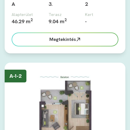
A
3.
2
Alapterület
Terasz
Kert
2
2
46.29 m
9.04 m
-
Megtekintés
A-1-2