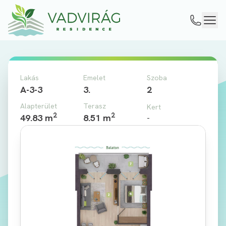
Lakás
Emelet
Szoba
A-3-3
3.
2
Alapterület
Terasz
Kert
2
2
49.83 m
8.51 m
-