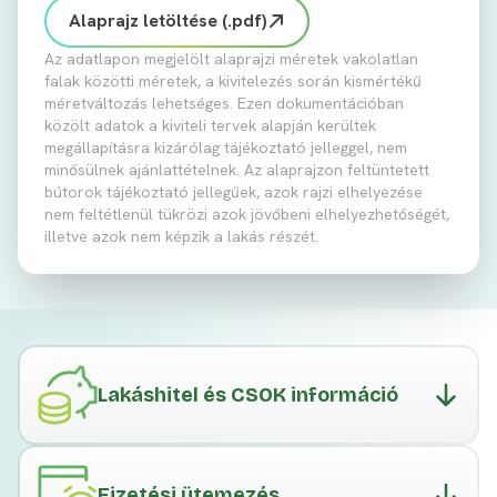
Alaprajz letöltése (.pdf)
Az adatlapon megjelölt alaprajzi méretek vakolatlan
falak közötti méretek, a kivitelezés során kismértékű
méretváltozás lehetséges. Ezen dokumentációban
közölt adatok a kiviteli tervek alapján kerültek
megállapításra kizárólag tájékoztató jelleggel, nem
minősülnek ajánlattételnek. Az alaprajzon feltüntetett
bútorok tájékoztató jellegűek, azok rajzi elhelyezése
nem feltétlenül tükrözi azok jövőbeni elhelyezhetőségét,
illetve azok nem képzik a lakás részét.
Lakáshitel és CSOK információ
Fizetési ütemezés