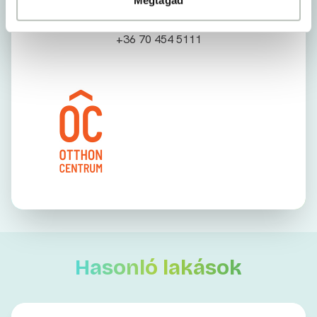
Szabóné Sipos Krisztina
Hitelközvetítő
+36 70 454 5111
Hasonló lakások