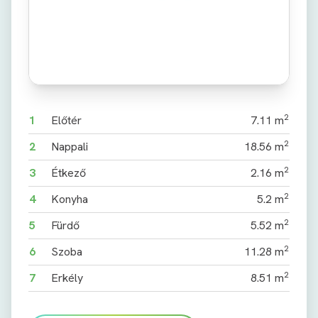
2
1
Előtér
7.11 m
2
2
Nappali
18.56 m
2
3
Étkező
2.16 m
2
4
Konyha
5.2 m
2
5
Fürdő
5.52 m
2
6
Szoba
11.28 m
2
7
Erkély
8.51 m