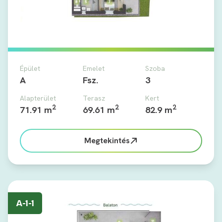
Épület
Emelet
Szoba
A
Fsz.
3
Alapterület
Terasz
Kert
2
2
2
71.91 m
69.61 m
82.9 m
Megtekintés
A-1-1