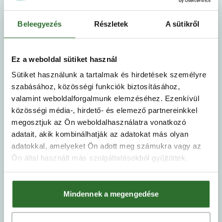
Ezt a webhelyet a reCAPTCHA védi, és a Google
adatvédelmi irányelvei
és
szolgáltatási feltételei
Beleegyezés
Részletek
A sütikről
érvényesek rá.
Elküldöm
Ez a weboldal sütiket használ
Sütiket használunk a tartalmak és hirdetések személyre
szabásához, közösségi funkciók biztosításához,
valamint weboldalforgalmunk elemzéséhez. Ezenkívül
közösségi média-, hirdető- és elemező partnereinkkel
megosztjuk az Ön weboldalhasználatra vonatkozó
adatait, akik kombinálhatják az adatokat más olyan
Domokos Viktória
adatokkal, amelyeket Ön adott meg számukra vagy az
Ön által használt más szolgáltatásokból gyűjtöttek.
Gyémánt fokozatú Otthonszakértő
+36 70 454 5119
ertekesites@vadviragresidence.hu
Mindennek a megengedése