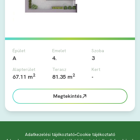
Épület
Emelet
Szoba
A
4.
3
Alapterület
Terasz
Kert
2
2
67.11 m
81.35 m
-
Megtekintés
Adatkezelési tájékoztató
•
Cookie tájékoztató