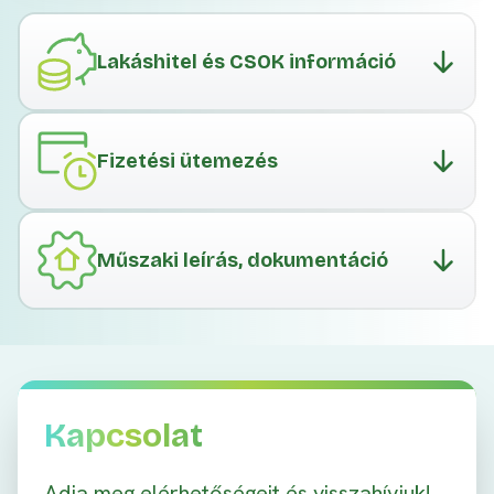
Lakáshitel és CSOK információ
Fizetési ütemezés
Műszaki leírás, dokumentáció
Kapcsolat
Adja meg elérhetőségeit és visszahívjuk!