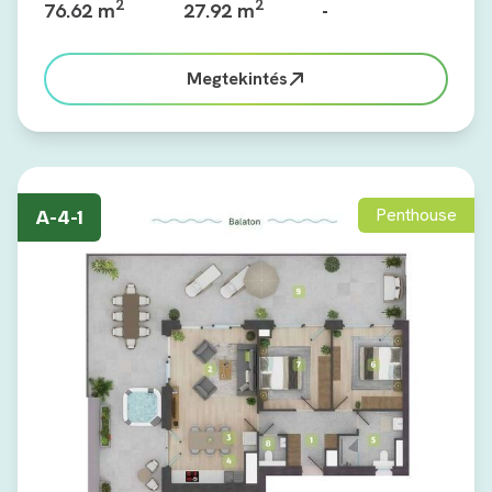
2
2
76.62 m
27.92 m
-
Megtekintés
Penthouse
A-4-1