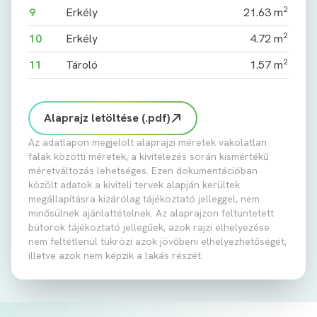
2
9
Erkély
21.63 m
2
10
Erkély
4.72 m
2
11
Tároló
1.57 m
Alaprajz letöltése (.pdf)
Az adatlapon megjelölt alaprajzi méretek vakolatlan
falak közötti méretek, a kivitelezés során kismértékű
méretváltozás lehetséges. Ezen dokumentációban
közölt adatok a kiviteli tervek alapján kerültek
megállapításra kizárólag tájékoztató jelleggel, nem
minősülnek ajánlattételnek. Az alaprajzon feltüntetett
bútorok tájékoztató jellegűek, azok rajzi elhelyezése
nem feltétlenül tükrözi azok jövőbeni elhelyezhetőségét,
illetve azok nem képzik a lakás részét.