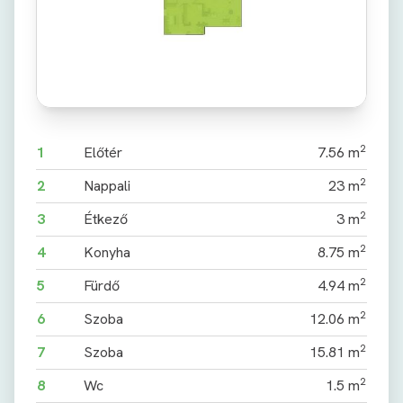
2
1
Előtér
7.56 m
2
2
Nappali
23 m
2
3
Étkező
3 m
2
4
Konyha
8.75 m
2
5
Fürdő
4.94 m
2
6
Szoba
12.06 m
2
7
Szoba
15.81 m
2
8
Wc
1.5 m