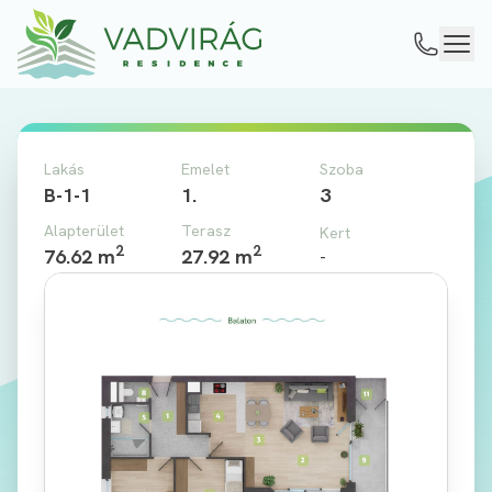
Lakás
Emelet
Szoba
B-1-1
1.
3
Alapterület
Terasz
Kert
2
2
76.62 m
27.92 m
-