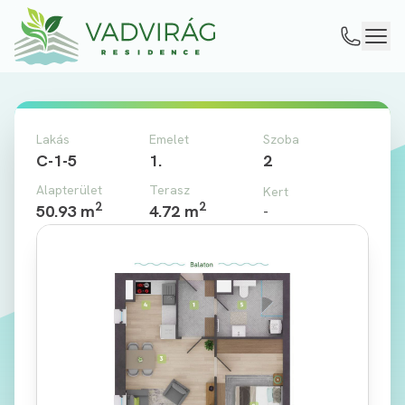
Lakás
Emelet
Szoba
C-1-5
1.
2
Alapterület
Terasz
Kert
2
2
50.93 m
4.72 m
-