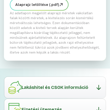
Alaprajz letöltése (.pdf)
Az adatlapon megjelölt alaprajzi méretek vakolatlan
falak közötti méretek, a kivitelezés során kismértékű
méretváltozás lehetséges. Ezen dokumentációban
közölt adatok a kiviteli tervek alapján kerültek
megállapításra kizárólag tájékoztató jelleggel, nem
minősülnek ajánlattételnek. Az alaprajzon feltüntetett
bútorok tájékoztató jellegűek, azok rajzi elhelyezése
nem feltétlenül tükrözi azok jövőbeni elhelyezhetőségét,
illetve azok nem képzik a lakás részét.
Lakáshitel és CSOK információ
Fizetési ütemezés