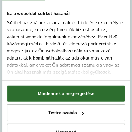
Ez a weboldal sütiket használ
Sütiket használunk a tartalmak és hirdetések személyre
szabásához, közösségi funkciók biztosításához,
valamint weboldalforgalmunk elemzéséhez. Ezenkívül
Domokos Viktória
közösségi média-, hirdető- és elemező partnereinkkel
megosztjuk az Ön weboldalhasználatra vonatkozó
Gyémánt fokozatú Otthonszakértő
adatait, akik kombinálhatják az adatokat más olyan
+36 70 454 5119
adatokkal, amelyeket Ön adott meg számukra vagy az
ertekesites@vadviragresidence.hu
Ön által használt más szolgáltatásokból gyűjtöttek.
Mindennek a megengedése
Testre szabás
Megtagad