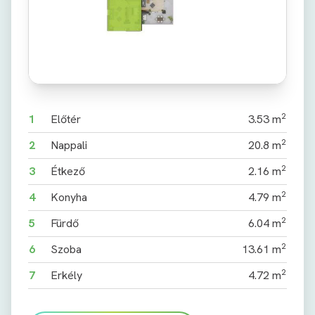
2
1
Előtér
3.53 m
2
2
Nappali
20.8 m
2
3
Étkező
2.16 m
2
4
Konyha
4.79 m
2
5
Fürdő
6.04 m
2
6
Szoba
13.61 m
2
7
Erkély
4.72 m