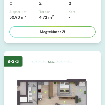
C
2.
2
Alapterület
Terasz
Kert
2
2
50.93 m
4.72 m
-
Megtekintés
B-2-3