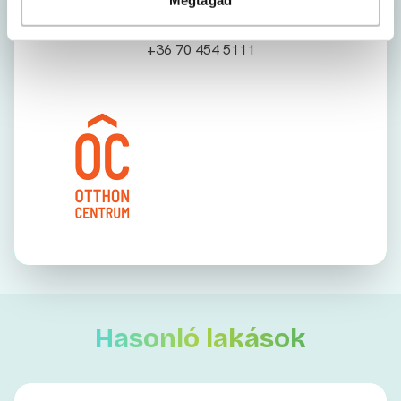
Szabóné Sipos Krisztina
Hitelközvetítő
+36 70 454 5111
Hasonló lakások