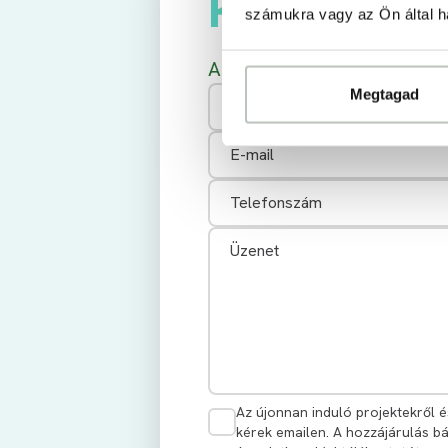
Kapcsolat
számukra vagy az Ön által ha
Adja meg elérhetőségeit és 
Megtagad
Az újonnan induló projektekről és
kérek emailen. A hozzájárulás b