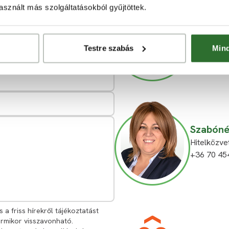
sznált más szolgáltatásokból gyűjtöttek.
Domokos
Gyémánt f
visszahívjuk!
+36 70 45
Testre szabás
Min
ertekesite
Szabóné 
Hitelközvet
+36 70 45
 a friss hírekről tájékoztatást
ármikor visszavonható.