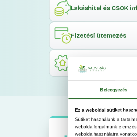
Lakáshitel és CSOK i
Fizetési ütemezés
Műszaki leírás, doku
Beleegyezés
Ez a weboldal sütiket haszn
Sütiket használunk a tartal
weboldalforgalmunk elemzésé
weboldalhasználatra vonatko