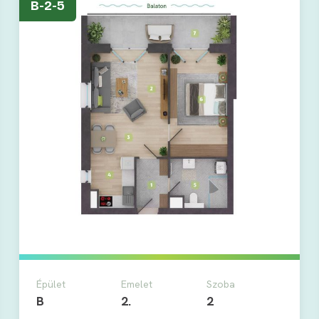
B-2-5
Épület
Emelet
Szoba
B
2.
2