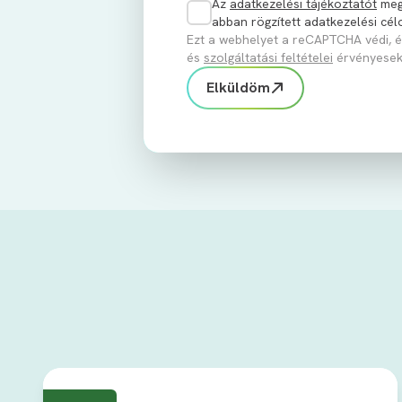
Az
adatkezelési tájékoztatót
meg
abban rögzített adatkezelési cé
Ezt a webhelyet a reCAPTCHA védi, 
és
szolgáltatási feltételei
érvényesek
Elküldöm