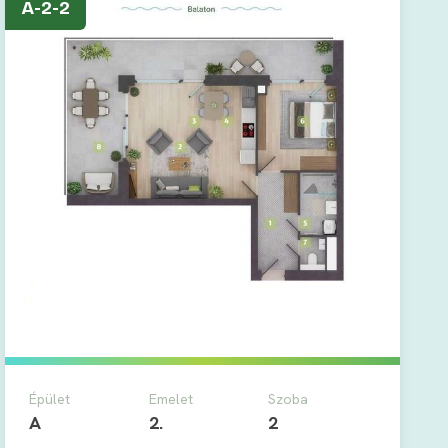
A-2-2
Épület
Emelet
Szoba
A
2.
2