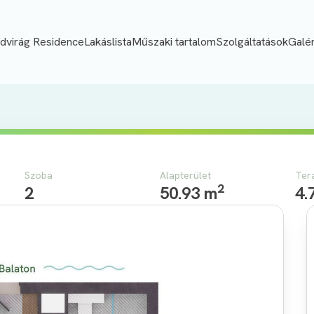
dvirág Residence
Lakáslista
Műszaki tartalom
Szolgáltatások
Galér
Szoba
Alapterület
Ter
2
2
50.93 m
4.