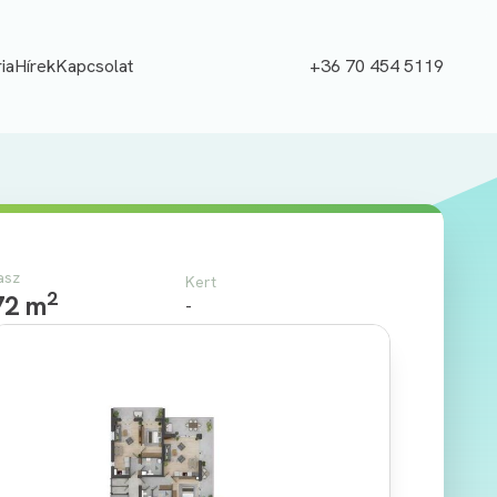
ia
Hírek
Kapcsolat
+36 70 454 5119
asz
Kert
2
72 m
-