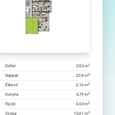
2
Előtér
3.53 m
2
Nappali
20.8 m
2
Étkező
2.16 m
2
Konyha
4.79 m
2
Fürdő
6.04 m
2
Szoba
13.61 m