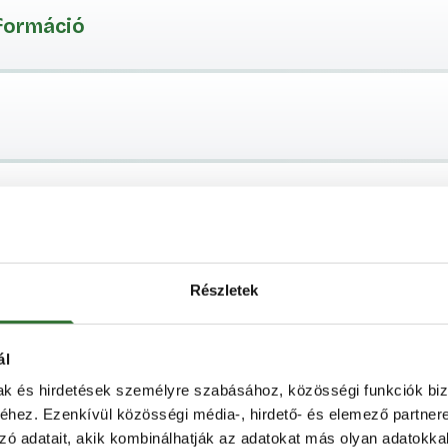
nformáció
mentáció
Részletek
ál
mak és hirdetések személyre szabásához, közösségi funkciók biz
hez. Ezenkívül közösségi média-, hirdető- és elemező partner
zó adatait, akik kombinálhatják az adatokat más olyan adatokka