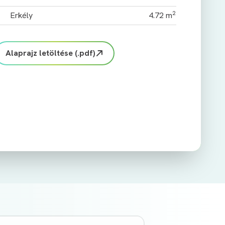
2
Erkély
4.72 m
Alaprajz letöltése (.pdf)