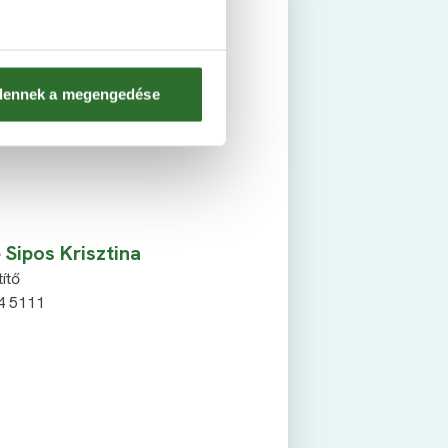
 Viktória
okozatú Otthonszakértő
4 5119
dennek a megengedése
s@vadviragresidence.hu
Sipos Krisztina
ítő
4 5111