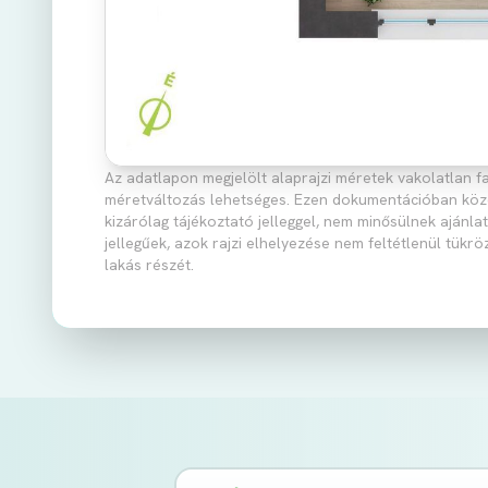
Az adatlapon megjelölt alaprajzi méretek vakolatlan fa
méretváltozás lehetséges. Ezen dokumentációban közölt
kizárólag tájékoztató jelleggel, nem minősülnek ajánla
jellegűek, azok rajzi elhelyezése nem feltétlenül tükrö
lakás részét.