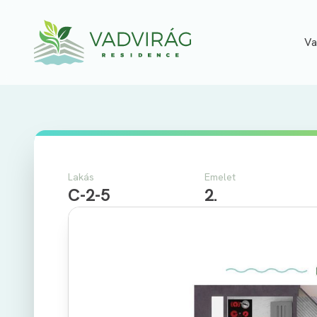
Va
Lakás
Emelet
C-2-5
2.