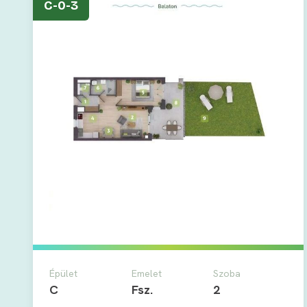
C-0-3
Épület
Emelet
Szoba
C
Fsz.
2