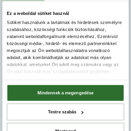
Ez a weboldal sütiket használ
Sütiket használunk a tartalmak és hirdetések személyre
szabásához, közösségi funkciók biztosításához,
valamint weboldalforgalmunk elemzéséhez. Ezenkívül
Domokos Viktória
közösségi média-, hirdető- és elemező partnereinkkel
megosztjuk az Ön weboldalhasználatra vonatkozó
Gyémánt fokozatú Otthonszakértő
adatait, akik kombinálhatják az adatokat más olyan
+36 70 454 5119
adatokkal, amelyeket Ön adott meg számukra vagy az
ertekesites@vadviragresidence.hu
Ön által használt más szolgáltatásokból gyűjtöttek.
Mindennek a megengedése
Testre szabás
Megtagad