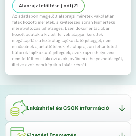
Alaprajz letöltése (.pdf)
Az adatlapon megjelölt alaprajzi méretek vakolatlan
falak közötti méretek, a kivitelezés során kismértékű
méretváltozás lehetséges. Ezen dokumentációban
közölt adatok a kiviteli tervek alapján kerültek
megállapításra kizárólag tájékoztató jelleggel, nem
minősülnek ajánlattételnek. Az alaprajzon feltüntetett
bútorok tájékoztató jellegűek, azok rajzi elhelyezése
nem feltétlenül tükrözi azok jövőbeni elhelyezhetőségét,
illetve azok nem képzik a lakás részét.
Lakáshitel és CSOK információ
Fizetési ütemezés