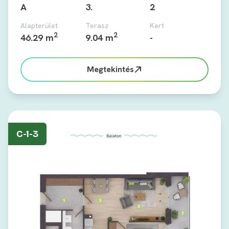
A
3.
2
Alapterület
Terasz
Kert
2
2
46.29 m
9.04 m
-
Megtekintés
C-1-3