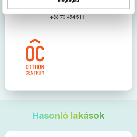
Szabóné Sipos Krisztina
Hitelközvetítő
+36 70 454 5111
Hasonló lakások