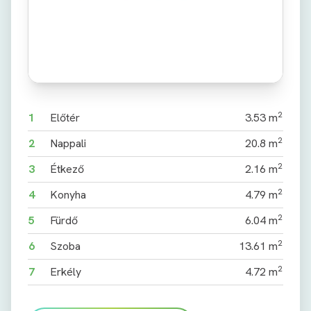
2
1
Előtér
3.53 m
2
2
Nappali
20.8 m
2
3
Étkező
2.16 m
2
4
Konyha
4.79 m
2
5
Fürdő
6.04 m
2
6
Szoba
13.61 m
2
7
Erkély
4.72 m