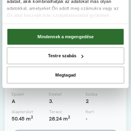
adatait, akik kombinálhatják az adatokat más olyan
adatokkal, amelyeket Ön adott meg számukra vagy az
Ön által használt más szolgáltatásokból gyűjtöttek.
Mindennek a megengedése
Testre szabás
Megtagad
Épület
Emelet
Szoba
A
3.
2
Alapterület
Terasz
Kert
2
2
50.45 m
28.24 m
-