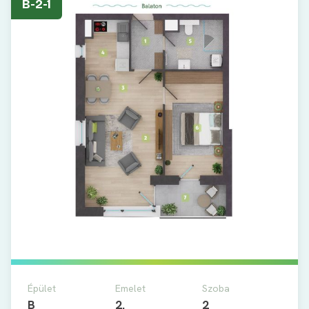
B-2-1
Épület
Emelet
Szoba
B
2.
2