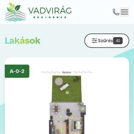
Lakások
Szűrés
40
A-0-2