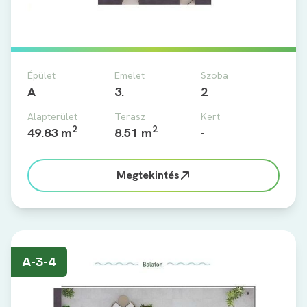
Épület
Emelet
Szoba
A
3.
2
Alapterület
Terasz
Kert
2
2
49.83 m
8.51 m
-
Megtekintés
A-3-4