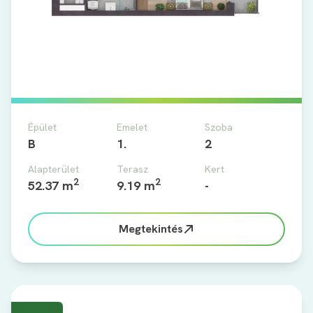
Épület
Emelet
Szoba
B
1.
2
Alapterület
Terasz
Kert
2
2
52.37 m
9.19 m
-
Megtekintés