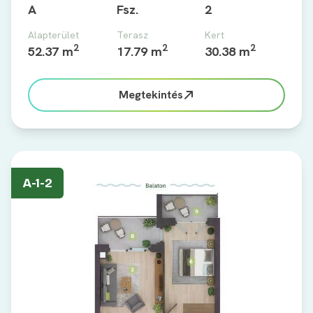
A
Fsz.
2
Alapterület
Terasz
Kert
2
2
2
52.37 m
17.79 m
30.38 m
Megtekintés
A-1-2