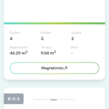
Épület
Emelet
Szoba
A
3.
2
Alapterület
Terasz
Kert
2
2
46.29 m
9.04 m
-
Megtekintés
B-0-2