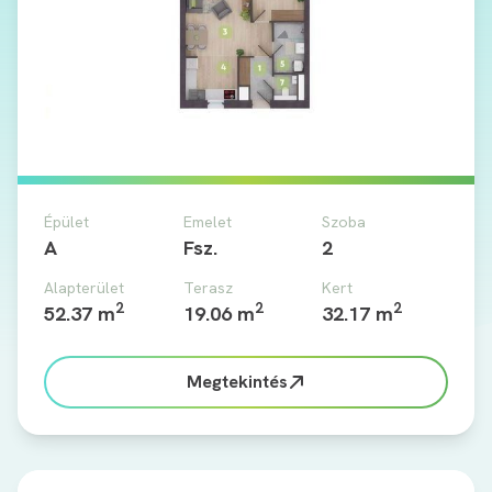
Épület
Emelet
Szoba
A
Fsz.
2
Alapterület
Terasz
Kert
2
2
2
52.37 m
19.06 m
32.17 m
Megtekintés