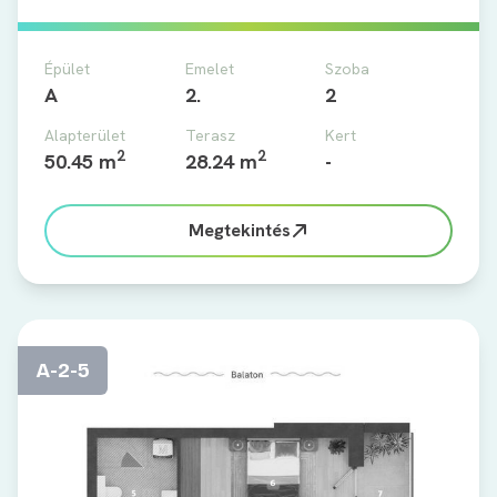
Épület
Emelet
Szoba
A
2.
2
Alapterület
Terasz
Kert
2
2
50.45 m
28.24 m
-
Megtekintés
A-2-5