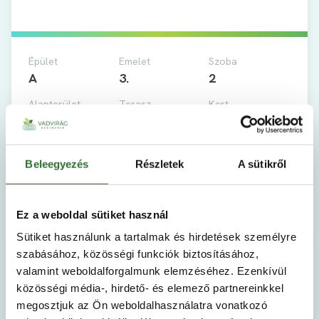
Épület
Emelet
Szoba
A
3.
2
Alapterület
Terasz
Kert
2
2
50.93 m
4.72 m
-
Megtekintés
Beleegyezés
Részletek
A sütikről
Ez a weboldal sütiket használ
Sütiket használunk a tartalmak és hirdetések személyre
A-3-2
szabásához, közösségi funkciók biztosításához,
valamint weboldalforgalmunk elemzéséhez. Ezenkívül
közösségi média-, hirdető- és elemező partnereinkkel
megosztjuk az Ön weboldalhasználatra vonatkozó