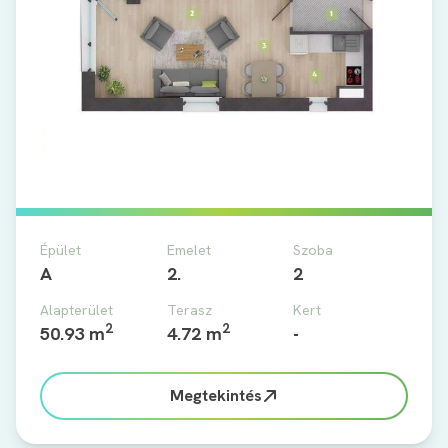
Épület
Emelet
Szoba
A
2.
2
Alapterület
Terasz
Kert
2
2
50.93 m
4.72 m
-
Megtekintés