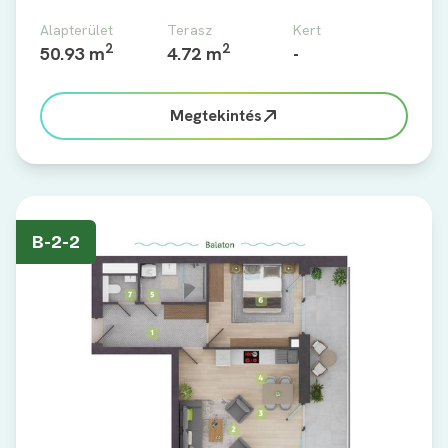
Alapterület
Terasz
Kert
2
2
50.93 m
4.72 m
-
Megtekintés
B-2-2