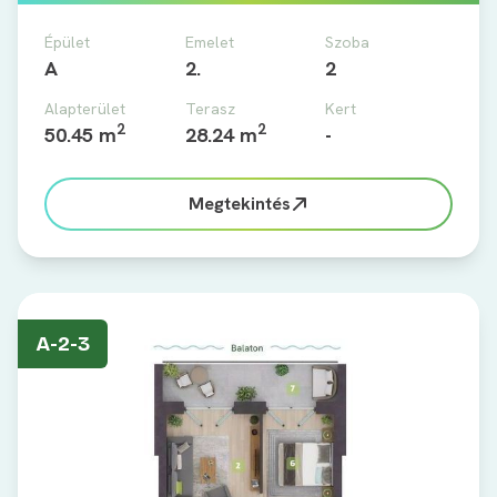
Épület
Emelet
Szoba
A
2.
2
Alapterület
Terasz
Kert
2
2
50.45 m
28.24 m
-
Megtekintés
A-2-3