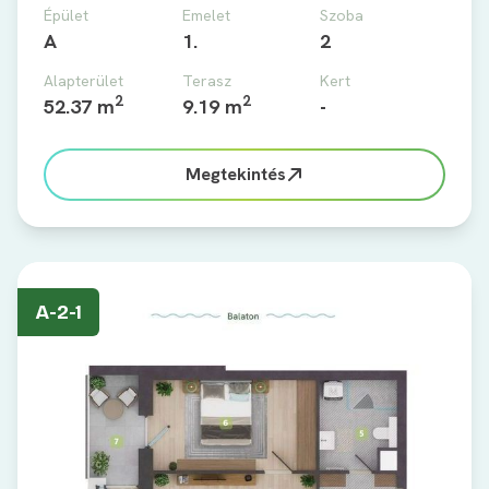
Épület
Emelet
Szoba
A
1.
2
Alapterület
Terasz
Kert
2
2
52.37 m
9.19 m
-
Megtekintés
A-2-1