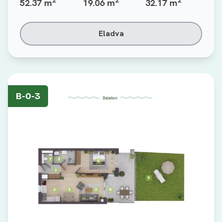
2
2
2
52.37 m
19.06 m
32.17 m
Eladva
B-0-3