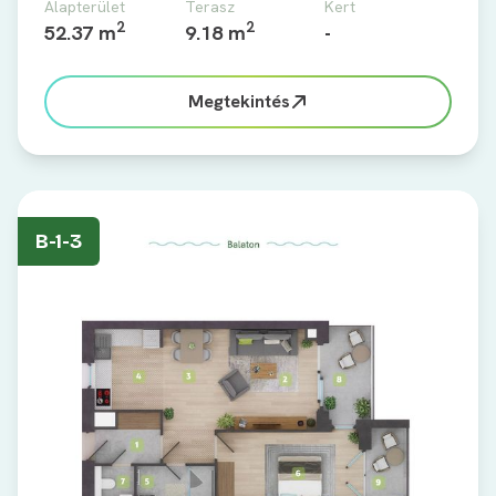
Alapterület
Terasz
Kert
2
2
52.37 m
9.18 m
-
Megtekintés
B-1-3