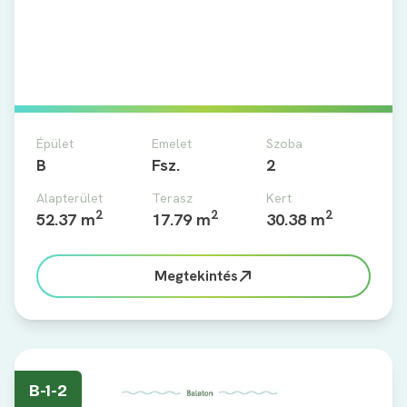
Épület
Emelet
Szoba
B
Fsz.
2
Alapterület
Terasz
Kert
2
2
2
52.37 m
17.79 m
30.38 m
Megtekintés
B-1-2